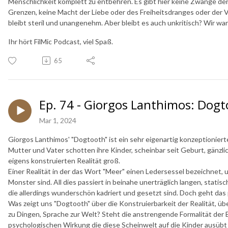
Menschlichkeit komplett zu entbehren. Es gibt hier keine Zwänge der
Grenzen, keine Macht der Liebe oder des Freiheitsdranges oder der Vo
bleibt steril und unangenehm. Aber bleibt es auch unkritisch? Wir war
Ihr hört FilMic Podcast, viel Spaß.
65
Ep. 74 - Giorgos Lanthimos: Dog
Mar 1, 2024
Giorgos Lanthimos' "Dogtooth" ist ein sehr eigenartig konzeptionierte
Mutter und Vater schotten ihre Kinder, scheinbar seit Geburt, gänzli
eigens konstruierten Realität groß.
Einer Realität in der das Wort "Meer" einen Ledersessel bezeichnet
Monster sind. All dies passiert in beinahe unerträglich langen, statis
die allerdings wunderschön kadriert und gesetzt sind. Doch geht das 
Was zeigt uns "Dogtooth" über die Konstruierbarkeit der Realität, 
zu Dingen, Sprache zur Welt? Steht die anstrengende Formalität der
psychologischen Wirkung die diese Scheinwelt auf die Kinder ausübt