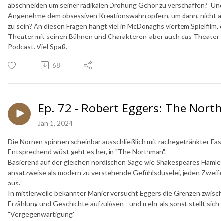
abschneiden um seiner radikalen Drohung Gehör zu verschaffen? Und
Angenehme dem obsessiven Kreationswahn opfern, um dann, nicht al
zu sein? An diesen Fragen hängt viel in McDonaghs viertem Spielfilm, d
Theater mit seinen Bühnen und Charakteren, aber auch das Theater wel
Podcast. Viel Spaß.
68
Ep. 72 - Robert Eggers: The Nor
Jan 1, 2024
Die Nornen spinnen scheinbar ausschließlich mit rachegetränkter Fa
Entsprechend wüst geht es her, in "The Northman".
Basierend auf der gleichen nordischen Sage wie Shakespeares Hamlet,
ansatzweise als modern zu verstehende Gefühlsduselei, jeden Zweife
aus.
In mittlerweile bekannter Manier versucht Eggers die Grenzen zwisc
Erzählung und Geschichte aufzulösen - und mehr als sonst stellt sich 
"Vergegenwärtigung"