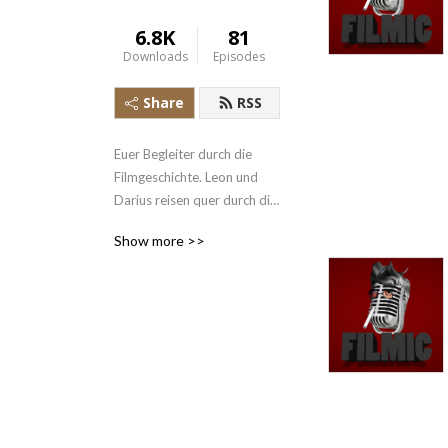
6.8K
81
Downloads
Episodes
Share
RSS
Euer Begleiter durch die 
Filmgeschichte. Leon und 
Darius reisen quer durch die 
Zeit und betrachten 
Show more >>
Künstlerkarrieren nicht 
anhand von Gossip sondern 
anhand der Kunstwerke die 
aus ihnen entstanden.