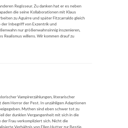
anderen Regisseur. Zu danken hat er es neben
apaden die seine Kollaborationen mit Klaus
eiten zu Aguirre und später Fitzcarraldo gleich
der Inbegriff von Exzentrik und
ößenwahn nur größenwahnsinnig inszenieren,
s Realismus willens. Wir kommen drauf zu
klorischer Vampirerzählungen, literarischer
t dem Horror der Pest. In unzähligen Adaptionen
 beigegeben. Mythen sind eben schwer tot zu
eil der dunklen Vergangenheit mit sich in die
der Frau verkompliziert sich. Nicht die
sierte Verhältnis von Ellen Hutter zur Bestie.