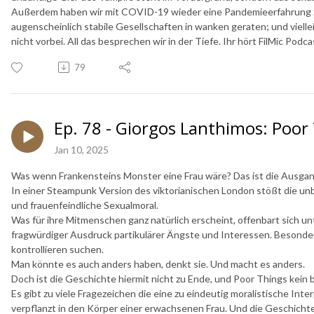
Außerdem haben wir mit COVID-19 wieder eine Pandemieerfahrung z
augenscheinlich stabile Gesellschaften in wanken geraten; und viellei
nicht vorbei. All das besprechen wir in der Tiefe. Ihr hört FilMic Podca
79
Ep. 78 - Giorgos Lanthimos: Poor
Jan 10, 2025
Was wenn Frankensteins Monster eine Frau wäre? Das ist die Ausgan
In einer Steampunk Version des viktorianischen London stößt die unb
und frauenfeindliche Sexualmoral.
Was für ihre Mitmenschen ganz natürlich erscheint, offenbart sich unte
fragwürdiger Ausdruck partikulärer Ängste und Interessen. Besonders
kontrollieren suchen.
Man könnte es auch anders haben, denkt sie. Und macht es anders.
Doch ist die Geschichte hiermit nicht zu Ende, und Poor Things kein 
Es gibt zu viele Fragezeichen die eine zu eindeutig moralistische Inter
verpflanzt in den Körper einer erwachsenen Frau. Und die Geschicht