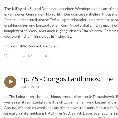
The Killing of a Sacred Deer markiert einen Wendepunkt in Lanthimos'
erkennbaren Genre, dem Horrorfilm. Der quintessentielle arthouse 
Parabel und naturalistische Erzählung miteinander - und reichert so s
erzählerischen und konzeptuellen Konfliktpotential an. Das macht es
komplexesten Werk, aber auch zugänglichsten Film bis dato. Gemein
dies wohl nicht im Sinne des Erfinders ist.
Ihr hört FilMic Podcast, viel Spaß.
62
Ep. 75 - Giorgos Lanthimos: The 
Apr 1, 2024
In The Lobster errichet Lanthimos erneut eine sterile Fantasiewelt. P
wer es nicht rechtzeitig schafft sich zu vermählen, wird kurzerhand in
Absurd, wie man es wohl von Lanthimos erwarten kann, ist auch das V
einmal unhintergehbar ist. Auf ihrer Suche nach Liebe, aber auch in ih