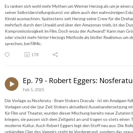
Es ranken sich wohl mehr Mythen um Werner Herzog als um je einen 
seiner Selbstdarstellungskunst vor allem auch den wahnsinnigen Esk
Kinski ausmachten. Spätestens seit Herzog seine Crew für die Dreharb
mehrfach durch den Urwald und über den Amazonas trieb, ist das Duo 
Kompromisslosigkeit im Film. Doch wozu der Aufwand? Kann man Gr
oder steckt mehr hinter Herzogs Methode als bloßer Realismus um de
sprechen, bei FilMic.
178
Ep. 79 - Robert Eggers: Nosferatu
Feb 5, 2025
Die Vorlage zu Nosferatu - Bram Stokers Dracula - ist ein Amalgam fol
Vorlagen und der (zur Zeit Stokers aktuellen) Auseinandersetzung mi
für Film und Theater, wurden dieser Mischung bereits neue Zutaten
kriegen, sie passen sich dem Zeitgeist an und tragen so stets einen T
moderne Kultur. Auch Robert Eggers legt den Stoff neu aus: Die Rolle 
unbändige Gier des Vampirs steht im Vordergrund, sondern das sexuali