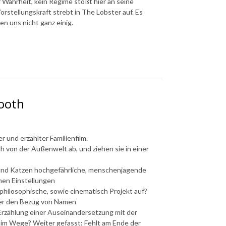
 Wahrheit, kein Regime stößt hier an seine
rstellungskraft strebt in The Lobster auf. Es
en uns nicht ganz einig.
tooth
r und erzählter Familienfilm.
ch von der Außenwelt ab, und ziehen sie in einer
, und Katzen hochgefährliche, menschenjagende
chen Einstellungen
philosophische, sowie cinematisch Projekt auf?
über den Bezug von Namen
 Erzählung einer Auseinandersetzung mit der
 im Wege? Weiter gefasst: Fehlt am Ende der