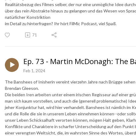
Realitätsbezug des Filmes selber, der nur eine unmögliche Idee durc
über das rein Abstrakte hinaus zu gelangen und das Wesen von Sprac
natürlicher Konstriktion
im Detail zu hinterfragen? Ihr hört FilMic Podcast, viel Spaß.
71
Ep. 73 - Martin McDonagh: The Ba
Feb 1, 2024
The Banshees of Inisherin vereint vierzehn Jahre nach Brügge sehen 
Brendan Gleeson.
Die beiden Iren arbeiten unter einem irischen Regisseur auf einer grün
man sich kaum vorstellen, und auch die (generell problematische) Idee 
jeher Konjunktur hat, wird hier verhandelt. Banshees ist nämlich im K
und die Rolle die sie in unserem Leben einnehmen können--oder sollt
unser Leben Schicksalhaft verorten können, mögen Halt geben, Klarhe
Konflikte und Charaktere in scharfer Unterscheidung auf den Punkt b
einer verengten Weltsicht, die, im wahrsten Sinne des Wortes, überdr